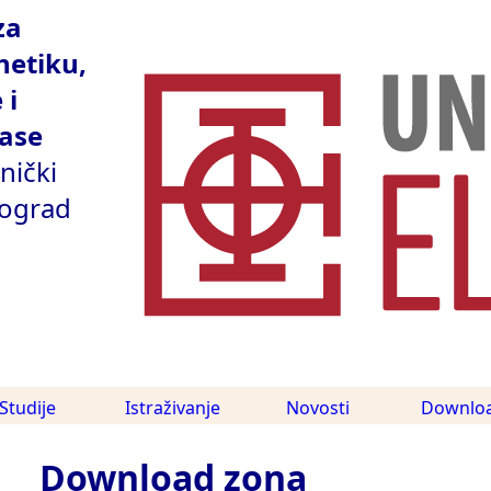
za
etiku,
 i
ase
nički
eograd
Studije
Istraživanje
Novosti
Downlo
Download zona