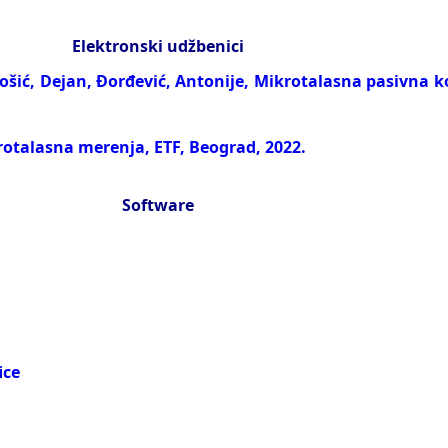
Elektronski udžbenici
Tošić, Dejan, Đorđević, Antonije, Mikrotalasna pasivna k
rotalasna merenja, ETF, Beograd, 2022.
Software
ice