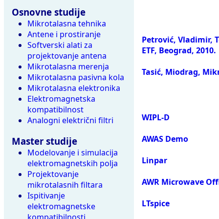
Osnovne studije
Mikrotalasna tehnika
Antene i prostiranje
Petrović, Vladimir, 
Softverski alati za
ETF, Beograd, 2010.
projektovanje antena
Mikrotalasna merenja
Tasić, Miodrag, Mik
Mikrotalasna pasivna kola
Mikrotalasna elektronika
Elektromagnetska
kompatibilnost
WIPL-D
Analogni električni filtri
AWAS Demo
Master studije
Modelovanje i simulacija
Linpar
elektromagnetskih polja
Projektovanje
AWR Microwave Off
mikrotalasnih filtara
Ispitivanje
LTspice
elektromagnetske
kompatibilnosti