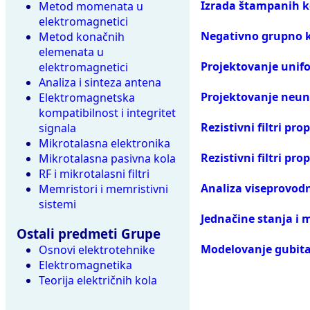
Izrada štampanih k
Metod momenata u
elektromagnetici
Negativno grupno 
Metod konačnih
elemenata u
Projektovanje unif
elektromagnetici
Analiza i sinteza antena
Projektovanje neun
Elektromagnetska
kompatibilnost i integritet
Rezistivni filtri pr
signala
Mikrotalasna elektronika
Rezistivni filtri pr
Mikrotalasna pasivna kola
RF i mikrotalasni filtri
Analiza viseprovod
Memristori i memristivni
sistemi
Jednačine stanja i
Ostali predmeti Grupe
Modelovanje gubit
Osnovi elektrotehnike
Elektromagnetika
Teorija električnih kola