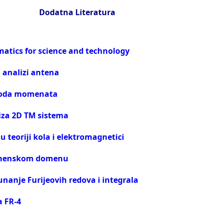
Dodatna Literatura
atics for science and technology
analizi antena
toda momenata
iza 2D TM sistema
 teoriji kola i elektromagnetici
remenskom domenu
nanje Furijeovih redova i integrala
a FR-4