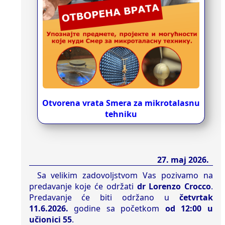
Otvorena vrata Smera za mikrotalasnu
tehniku
27. maj 2026.
Sa velikim zadovoljstvom Vas pozivamo na
predavanje koje će održati
dr Lorenzo Crocco
.
Predavanje će biti održano u
četvrtak
11.6.2026.
godine sa početkom
od 12:00 u
učionici 55
.