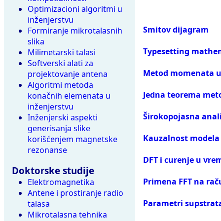
Optimizacioni algoritmi u
inženjerstvu
Smitov dijagram
Formiranje mikrotalasnih
slika
Typesetting mathem
Milimetarski talasi
Softverski alati za
Metod momenata u 
projektovanje antena
Algoritmi metoda
Jedna teorema me
konačnih elemenata u
inženjerstvu
Širokopojasna anal
Inženjerski aspekti
generisanja slike
Kauzalnost modela u
korišćenjem magnetske
rezonanse
DFT i curenje u v
Doktorske studije
Primena FFT na raču
Elektromagnetika
Antene i prostiranje radio
Parametri supstrat
talasa
Mikrotalasna tehnika