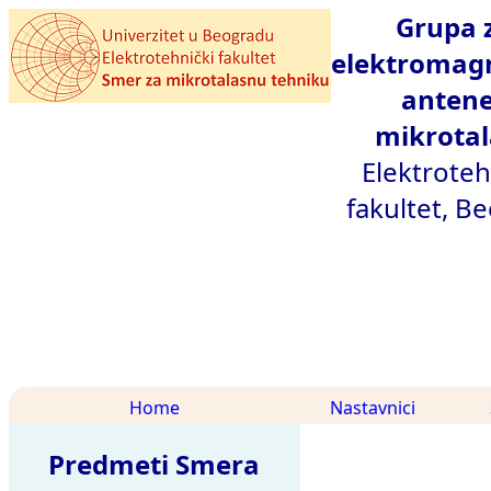
Grupa 
elektromagn
antene
mikrotal
Elektroteh
fakultet, B
Home
Nastavnici
Predmeti Smera