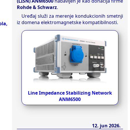
(LISN) ANM6500
nabavljen je kao donacija firme
Rohde & Schwarz
.
Uređaj služi za merenje kondukcionih smetnji
iz domena elektromagnetske kompatibilnosti.
ola,
Line Impedance Stabilizing Network
ANM6500
12. jun 2026.