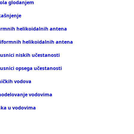
ola glodanjem
kašnjenje
ormnih helikoidalnih antena
iformnih helikoidalnih antena
opusnici niskih učestanosti
opusnici opsega učestanosti
ničkih vodova
 modelovanje vodovima
aka u vodovima